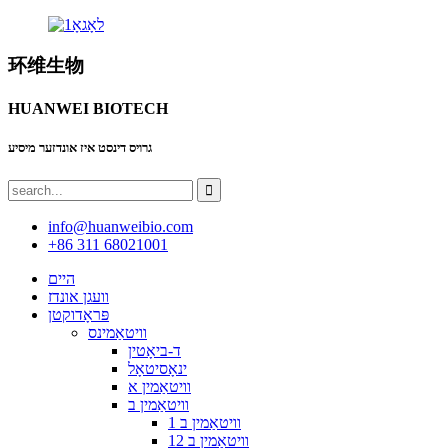
环维生物
HUANWEI BIOTECH
גרויס דינסט איז אונדזער מיסיע
info@huanweibio.com
+86 311 68021001
היים
וועגן אונדז
פּראָדוקטן
וויטאַמינס
ד-ביאָטין
ינאָסיטאָל
וויטאַמין א
וויטאַמין ב
וויטאַמין ב 1
וויטאַמין ב 12