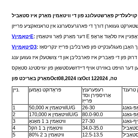
:
E
יטאַמין
V
:
D3
יטאַמין
V
טה, 2024
ct 12
O
,2024 צו
08
t
c
O
מאַרק באַריכט פון
 טרענד
רעפערענץ
פּראָדוקט נאָמען
ניין.
אַרויספירן וסד
פּרייַז
פּ-גאַנג
26-30
וויטאַמין א 50,000IU/G
1
פּ-גאַנג
80.0-90.0
וויטאַמין א 170,000IU/G
2
יף-גאַנג
27-30
וויטאַמין ב 1 מאָנאָ
3
טאַביל
34.0-35.0
וויטאַמין ב 1 הקל
4
טאַביל
12.5-13.5
וויטאַמין ב 2 80%
5