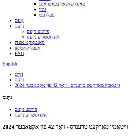
פאַנגקשאַנאַל בעוועראַגע
גומי
פּעללעט
אָעם
נייַעס
פירמע נייַעס
אינדוסטריע נייַעס
קאָנטאַקט אונדז
אַפּפּליקאַטיאָן
FAQ
English
היים
נייַעס
וויטאַמין מאַרקעט טרענדס - וואָך 42 פון אקטאבער 2024
נייַעס
פירמע נייַעס
אינדוסטריע נייַעס
וויטאַמין מאַרקעט טרענדס - וואָך 42 פון אקטאבער 2024