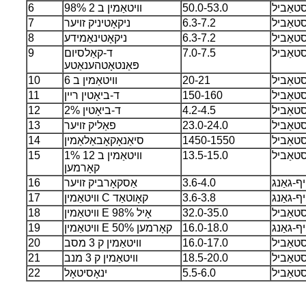
טאַביל
50.0-53.0
וויטאַמין ב 2 98%
6
טאַביל
6.3-7.2
ניקאָטיניק זויער
7
טאַביל
6.3-7.2
ניקאָטינאַמידע
8
טאַביל
7.0-7.5
ד-קאַלסיום
9
פּאַנטאָטהענאַטע
טאַביל
20-21
וויטאַמין ב 6
10
טאַביל
150-160
ד-ביאָטין ריין
11
טאַביל
4.2-4.5
ד-ביאָטין 2%
12
טאַביל
23.0-24.0
פאַליק זויער
13
טאַביל
1450-1550
סיאַנאָקאָבאַלאַמין
14
טאַביל
13.5-15.0
וויטאַמין ב 12 1%
15
קאָרמען
יף-גאַנג
3.6-4.0
אַסקאָרביק זויער
16
יף-גאַנג
3.6-3.8
וויטאַמין C קאָוטאַד
17
טאַביל
32.0-35.0
וויטאַמין E אָיל 98%
18
יף-גאַנג
16.0-18.0
וויטאַמין E 50% קאָרמען
19
טאַביל
16.0-17.0
וויטאַמין ק 3 מסב
20
טאַביל
18.5-20.0
וויטאַמין ק 3 מנב
21
טאַביל
5.5-6.0
ינאָסיטאָל
22