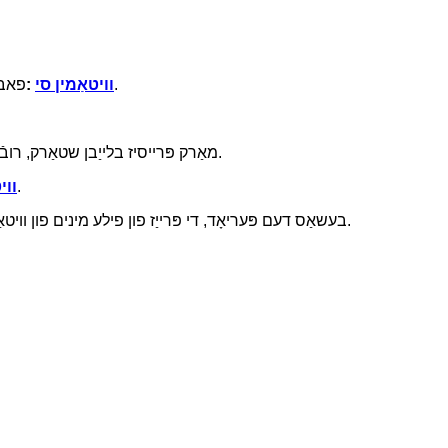
פאבריקן האבן אויפגעהויבן זייערע פרייזן, און דער מארקעט איז א ביסל געשטארקט געווארן דורך די פארגרעסערונג אין טראנזאקציע פרייזן.
וויטאַמין סי
:
מאַרק פּרייסיז בלייַבן שטאַרק, רובֿ מאַניאַפאַקטשערערז זענען שטארק גרייט צו פאַרגרעסערן פּרייסיז, נאָך האָבן מעגלעכקייט פון פארבליבן פּרייַז ינקריסאַז.
די טראַנסאַקטיאָן פּרייַז פון וויטאַמין ב 1 ינקריסיז, בשעת די דרוק פון די פאַבריק איז פארבליבן און די צושטעלן איז געווען ענג.
ווי
בעשאַס דעם פּעריאָד, די פּרייַז פון פילע מינים פון וויטאַמינס פלאַקטשוייטיד אין די מיטל און הויך קייט, און דער מאַרק איז געווען דער הויפּט באזירט אויף דיידזשעסטשאַן פון יגזיסטינג סטאַקס.