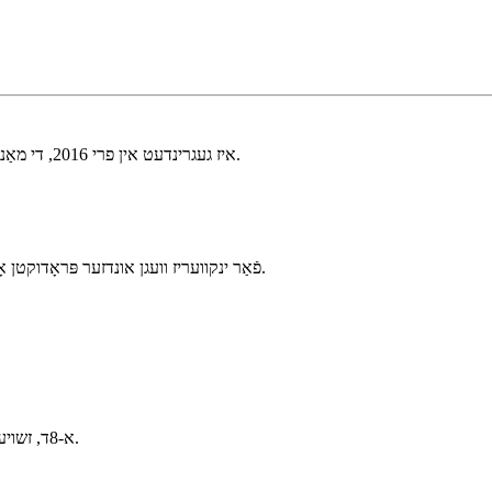
Huanwei איז געגרינדעט אין פרי 2016, די מאַנשאַפֿט מיטגלידער האָבן מער ווי 10 יאָר פון פֿאַרקויף דערפאַרונג.
פֿאַר ינקוועריז וועגן אונדזער פּראָדוקטן אָדער פּרייסליסט, ביטע לאָזן אונדז און מיר וועלן זיין קאָנטאַקט אין 24 שעה.
א-8ד, זשויע גאַרדאַן פּלאַזאַ, נאָ.243 יוהואַ מזרח ראָוד, שידזשיאַזשואַנג, טשיינאַ.