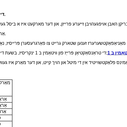
די קוילעלדיק פאָרשטעלונג פון די וויטאַמין מאַרק איז סטאַביל.
דער מאַרק פֿאַר וויטאַמין E אַראָפּגיין איז סלאָוד אַראָפּ.
טאַמין ב 1
:
מאַרק
אַראָ
אַראָ
אַרו
ס
ס