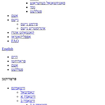
פאַנגקשאַנאַל בעוועראַגע
גומי
פּעללעט
אָעם
נייַעס
פירמע נייַעס
אינדוסטריע נייַעס
קאָנטאַקט אונדז
אַפּפּליקאַטיאָן
FAQ
English
היים
פּראָדוקטן
אָעם
פּעללעט
פּראָדוקטן
וויטאַמינס
ינאָסיטאָל
וויטאַמין א
וויטאַמין ב
וויטאַמין ב 1