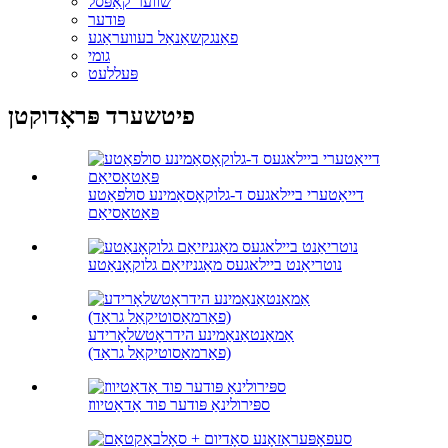
שווער קאַפּסל
פּודער
פאַנגקשאַנאַל בעוועראַגע
גומי
פּעללעט
פיטשערד פּראָדוקטן
דייאַטערי ביילאגעס ד-גלוקאָסאַמינע סולפאַטע
פּאַטאַסיאַם
נוטריאַנט ביילאגעס מאַגניזיאַם גלוקאָנאַטע
אַמאַנטאַנאַמינע הידראָטשלאָרידע
(פאַרמאַסוטיקאַל גראַד)
ספּירולינאַ פּודער פוד אַדאַטיווז