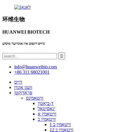
环维生物
HUANWEI BIOTECH
גרויס דינסט איז אונדזער מיסיע
info@huanweibio.com
+86 311 68021001
היים
וועגן אונדז
פּראָדוקטן
וויטאַמינס
ד-ביאָטין
ינאָסיטאָל
וויטאַמין א
וויטאַמין ב
וויטאַמין ב 1
וויטאַמין ב 12