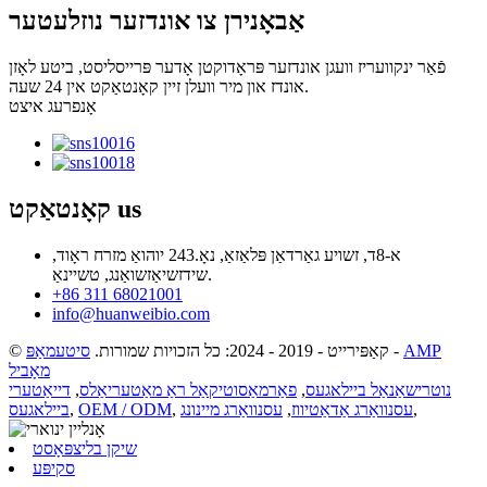
אַבאָנירן צו אונדזער נוזלעטער
פֿאַר ינקוועריז וועגן אונדזער פּראָדוקטן אָדער פּרייסליסט, ביטע לאָזן
אונדז און מיר וועלן זיין קאָנטאַקט אין 24 שעה.
אָנפרעג איצט
us
קאָנטאַקט
א-8ד, זשויע גאַרדאַן פּלאַזאַ, נאָ.243 יוהואַ מזרח ראָוד,
שידזשיאַזשואַנג, טשיינאַ.
+86 311 68021001
info@huanweibio.com
AMP
-
© קאַפּירייט - 2019 - 2024: כל הזכויות שמורות.
סיטעמאַפּ
מאָביל
נוטרישאַנאַל ביילאגעס
,
פאַרמאַסוטיקאַל ראַ מאַטעריאַלס
,
דייאַטערי
,
עסנוואַרג אַדאַטיווז
,
עסנוואַרג מיינונג
,
OEM / ODM
,
ביילאגעס
שיקן בליצפּאָסט
סקיפּע