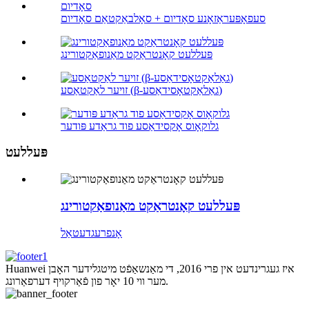
סעפאָפּעראַזאָנע סאָדיום + סאָלבאַקטאַם סאָדיום
פּעללעט קאָנטראַקט מאַנופאַקטורינג
זויער לאַקטאַסע (β-גאַלאַקטאָסידאַסע)
גלוקאָוס אָקסידאַסע פוד גראַדע פּודער
פּעללעט
פּעללעט קאָנטראַקט מאַנופאַקטורינג
אָנפרעג
דעטאַל
Huanwei איז געגרינדעט אין פרי 2016, די מאַנשאַפֿט מיטגלידער האָבן
מער ווי 10 יאָר פון פֿאַרקויף דערפאַרונג.