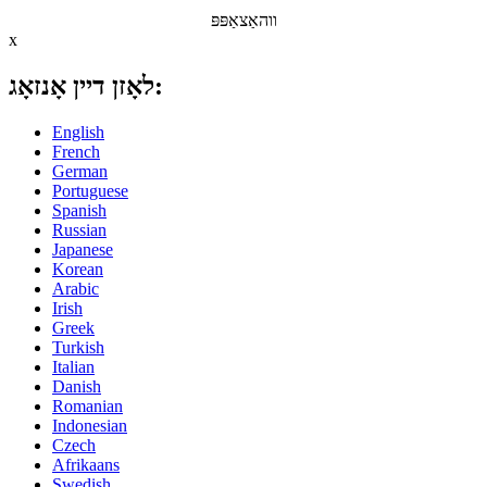
ווהאַצאַפּפּ
x
לאָזן דיין אָנזאָג:
English
French
German
Portuguese
Spanish
Russian
Japanese
Korean
Arabic
Irish
Greek
Turkish
Italian
Danish
Romanian
Indonesian
Czech
Afrikaans
Swedish