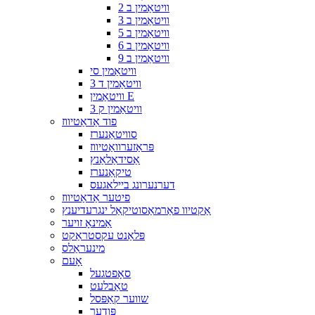
וויטאַמין ב 2
וויטאַמין ב 3
וויטאַמין ב 5
וויטאַמין ב 6
וויטאַמין ב 9
וויטאַמין סי
וויטאַמין ד 3
וויטאַמין E
וויטאַמין ק 3
פוד אַדאַטיווז
סוויטאַנערז
פּראַזערוואַטיווז
אַסידאַלאַנץ
טיקאַנערז
דערנערונג ביילאגעס
פיטער אַדאַטיווז
אַקטיוו פאַרמאַסוטיקאַל ינגרעדיענץ
אַמינאָ זויער
פּלאַנט עקסטראַקט
מינעראַלס
אָעם
סאָפטגעל
טאַבלעט
שווער קאַפּסל
פּודער