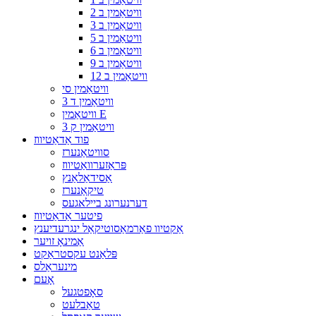
וויטאַמין ב 2
וויטאַמין ב 3
וויטאַמין ב 5
וויטאַמין ב 6
וויטאַמין ב 9
וויטאַמין ב 12
וויטאַמין סי
וויטאַמין ד 3
וויטאַמין E
וויטאַמין ק 3
פוד אַדאַטיווז
סוויטאַנערז
פּראַזערוואַטיווז
אַסידאַלאַנץ
טיקאַנערז
דערנערונג ביילאגעס
פיטער אַדאַטיווז
אַקטיוו פאַרמאַסוטיקאַל ינגרעדיענץ
אַמינאָ זויער
פּלאַנט עקסטראַקט
מינעראַלס
אָעם
סאָפטגעל
טאַבלעט