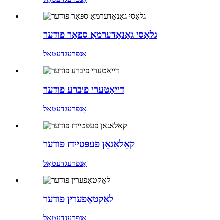
גלאָסי ​​​​גאַנאָדערמאַ ספּאָר פּודער
אָנפרעג
דעטאַל
דייאַטערי פיברע פּודער
אָנפרעג
דעטאַל
קאַלאַגאַן פּעפּטיידז פּודער
אָנפרעג
דעטאַל
לאַקטאָפערין פּודער
אָנפרעג
דעטאַל