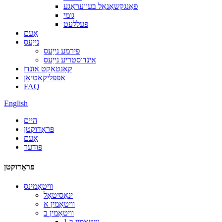
פאַנגקשאַנאַל בעוועראַגע
גומי
פּעללעט
אָעם
נייַעס
פירמע נייַעס
אינדוסטריע נייַעס
קאָנטאַקט אונדז
אַפּפּליקאַטיאָן
FAQ
English
היים
פּראָדוקטן
אָעם
פּודער
פּראָדוקטן
וויטאַמינס
ינאָסיטאָל
וויטאַמין א
וויטאַמין ב
וויטאַמין ב 1