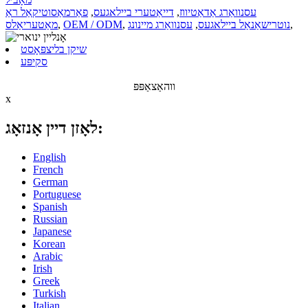
עסנוואַרג אַדאַטיווז
,
דייאַטערי ביילאגעס
,
פאַרמאַסוטיקאַל ראַ
,
נוטרישאַנאַל ביילאגעס
,
עסנוואַרג מיינונג
,
OEM / ODM
,
מאַטעריאַלס
שיקן בליצפּאָסט
סקיפּע
ווהאַצאַפּפּ
x
לאָזן דיין אָנזאָג:
English
French
German
Portuguese
Spanish
Russian
Japanese
Korean
Arabic
Irish
Greek
Turkish
Italian