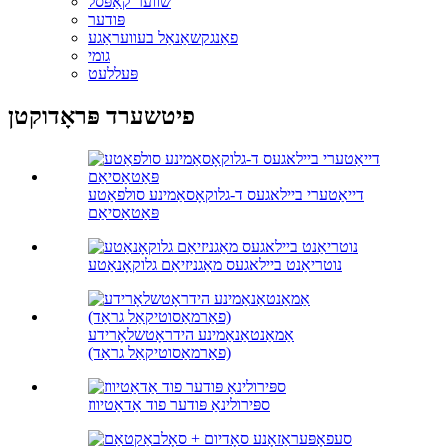
שווער קאַפּסל
פּודער
פאַנגקשאַנאַל בעוועראַגע
גומי
פּעללעט
פיטשערד פּראָדוקטן
דייאַטערי ביילאגעס ד-גלוקאָסאַמינע סולפאַטע
פּאַטאַסיאַם
נוטריאַנט ביילאגעס מאַגניזיאַם גלוקאָנאַטע
אַמאַנטאַנאַמינע הידראָטשלאָרידע
(פאַרמאַסוטיקאַל גראַד)
ספּירולינאַ פּודער פוד אַדאַטיווז