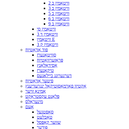
וויטאַמין ב 2
וויטאַמין ב 3
וויטאַמין ב 5
וויטאַמין ב 6
וויטאַמין ב 9
וויטאַמין סי
וויטאַמין ד 3
וויטאַמין E
וויטאַמין ק 3
פוד אַדאַטיווז
סוויטאַנערז
פּראַזערוואַטיווז
אַסידאַלאַנץ
טיקאַנערז
דערנערונג ביילאגעס
פיטער אַדאַטיווז
אַקטיוו פאַרמאַסוטיקאַל ינגרעדיענץ
אַמינאָ זויער
פּלאַנט עקסטראַקט
מינעראַלס
אָעם
סאָפטגעל
טאַבלעט
שווער קאַפּסל
פּודער