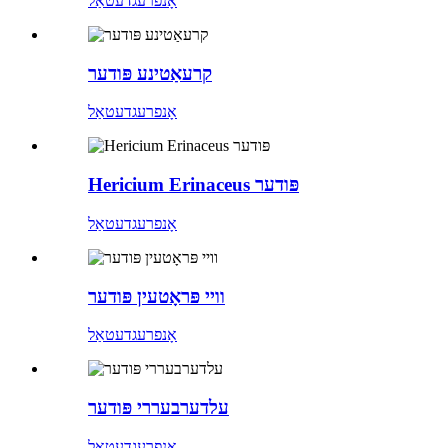
אָנפרעג
דעטאַל
קרעאַטינע פּודער
אָנפרעג
דעטאַל
Hericium Erinaceus פּודער
אָנפרעג
דעטאַל
וויי פּראָטעין פּודער
אָנפרעג
דעטאַל
עלדערבעררי פּודער
אָנפרעג
דעטאַל