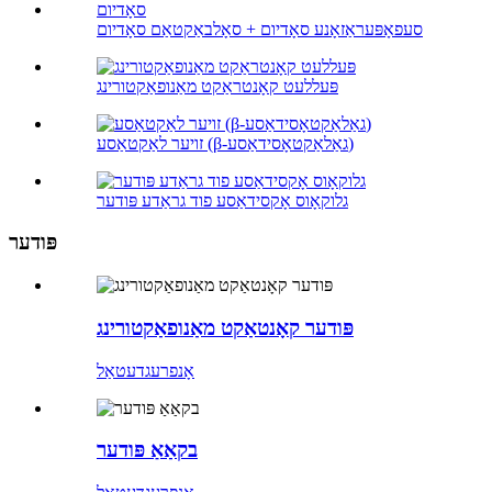
סעפאָפּעראַזאָנע סאָדיום + סאָלבאַקטאַם סאָדיום
פּעללעט קאָנטראַקט מאַנופאַקטורינג
זויער לאַקטאַסע (β-גאַלאַקטאָסידאַסע)
גלוקאָוס אָקסידאַסע פוד גראַדע פּודער
פּודער
פּודער קאָנטאַקט מאַנופאַקטורינג
אָנפרעג
דעטאַל
בקאַאַ פּודער