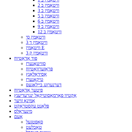
וויטאַמין ב 2
וויטאַמין ב 3
וויטאַמין ב 5
וויטאַמין ב 6
וויטאַמין ב 9
וויטאַמין ב 12
וויטאַמין סי
וויטאַמין ד 3
וויטאַמין E
וויטאַמין ק 3
פוד אַדאַטיווז
סוויטאַנערז
פּראַזערוואַטיווז
אַסידאַלאַנץ
טיקאַנערז
דערנערונג ביילאגעס
פיטער אַדאַטיווז
אַקטיוו פאַרמאַסוטיקאַל ינגרעדיענץ
אַמינאָ זויער
פּלאַנט עקסטראַקט
מינעראַלס
אָעם
סאָפטגעל
טאַבלעט