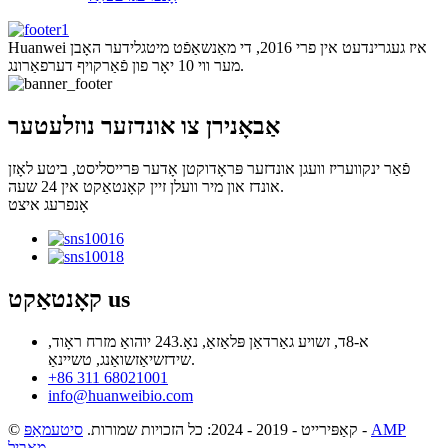
Huanwei איז געגרינדעט אין פרי 2016, די מאַנשאַפֿט מיטגלידער האָבן
מער ווי 10 יאָר פון פֿאַרקויף דערפאַרונג.
אַבאָנירן צו אונדזער נוזלעטער
פֿאַר ינקוועריז וועגן אונדזער פּראָדוקטן אָדער פּרייסליסט, ביטע לאָזן
אונדז און מיר וועלן זיין קאָנטאַקט אין 24 שעה.
אָנפרעג איצט
us
קאָנטאַקט
א-8ד, זשויע גאַרדאַן פּלאַזאַ, נאָ.243 יוהואַ מזרח ראָוד,
שידזשיאַזשואַנג, טשיינאַ.
+86 311 68021001
info@huanweibio.com
AMP
-
© קאַפּירייט - 2019 - 2024: כל הזכויות שמורות.
סיטעמאַפּ
מאָביל