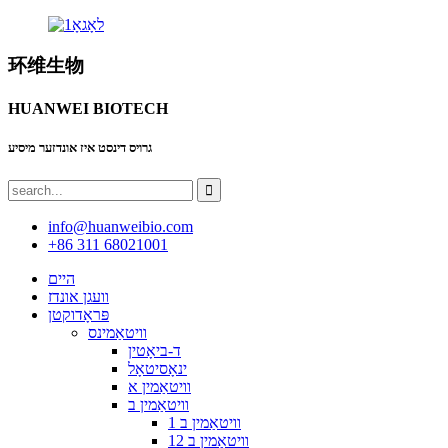
环维生物
HUANWEI BIOTECH
גרויס דינסט איז אונדזער מיסיע
info@huanweibio.com
+86 311 68021001
היים
וועגן אונדז
פּראָדוקטן
וויטאַמינס
ד-ביאָטין
ינאָסיטאָל
וויטאַמין א
וויטאַמין ב
וויטאַמין ב 1
וויטאַמין ב 12