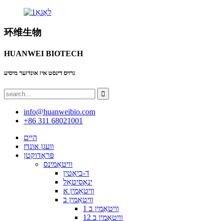
环维生物
HUANWEI BIOTECH
גרויס דינסט איז אונדזער מיסיע
info@huanweibio.com
+86 311 68021001
היים
וועגן אונדז
פּראָדוקטן
וויטאַמינס
ד-ביאָטין
ינאָסיטאָל
וויטאַמין א
וויטאַמין ב
וויטאַמין ב 1
וויטאַמין ב 12