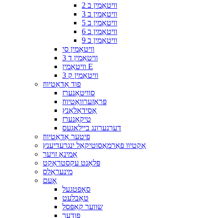
וויטאַמין ב 2
וויטאַמין ב 3
וויטאַמין ב 5
וויטאַמין ב 6
וויטאַמין ב 9
וויטאַמין סי
וויטאַמין ד 3
וויטאַמין E
וויטאַמין ק 3
פוד אַדאַטיווז
סוויטאַנערז
פּראַזערוואַטיווז
אַסידאַלאַנץ
טיקאַנערז
דערנערונג ביילאגעס
פיטער אַדאַטיווז
אַקטיוו פאַרמאַסוטיקאַל ינגרעדיענץ
אַמינאָ זויער
פּלאַנט עקסטראַקט
מינעראַלס
אָעם
סאָפטגעל
טאַבלעט
שווער קאַפּסל
פּודער