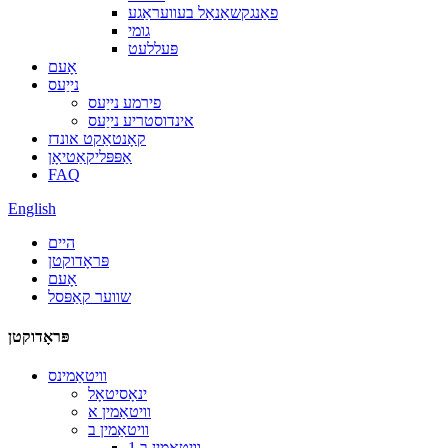
פאַנגקשאַנאַל בעוועראַגע
גומי
פּעללעט
אָעם
נייַעס
פירמע נייַעס
אינדוסטריע נייַעס
קאָנטאַקט אונדז
אַפּפּליקאַטיאָן
FAQ
English
היים
פּראָדוקטן
אָעם
שווער קאַפּסל
פּראָדוקטן
וויטאַמינס
ינאָסיטאָל
וויטאַמין א
וויטאַמין ב
וויטאַמין ב 1