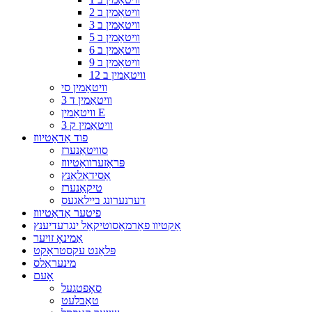
וויטאַמין ב 2
וויטאַמין ב 3
וויטאַמין ב 5
וויטאַמין ב 6
וויטאַמין ב 9
וויטאַמין ב 12
וויטאַמין סי
וויטאַמין ד 3
וויטאַמין E
וויטאַמין ק 3
פוד אַדאַטיווז
סוויטאַנערז
פּראַזערוואַטיווז
אַסידאַלאַנץ
טיקאַנערז
דערנערונג ביילאגעס
פיטער אַדאַטיווז
אַקטיוו פאַרמאַסוטיקאַל ינגרעדיענץ
אַמינאָ זויער
פּלאַנט עקסטראַקט
מינעראַלס
אָעם
סאָפטגעל
טאַבלעט