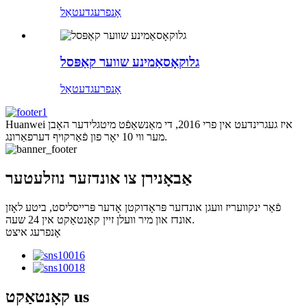
אָנפרעג
דעטאַל
גלוקאָסאַמינע שווער קאַפּסל
אָנפרעג
דעטאַל
Huanwei איז געגרינדעט אין פרי 2016, די מאַנשאַפֿט מיטגלידער האָבן
מער ווי 10 יאָר פון פֿאַרקויף דערפאַרונג.
אַבאָנירן צו אונדזער נוזלעטער
פֿאַר ינקוועריז וועגן אונדזער פּראָדוקטן אָדער פּרייסליסט, ביטע לאָזן
אונדז און מיר וועלן זיין קאָנטאַקט אין 24 שעה.
אָנפרעג איצט
us
קאָנטאַקט