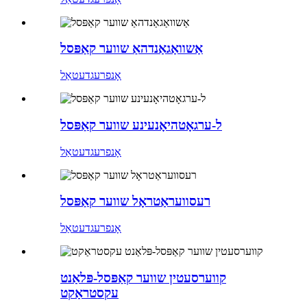
אַשוואַגאַנדהאַ שווער קאַפּסל
אָנפרעג
דעטאַל
ל-ערגאָטהיאָנעינע שווער קאַפּסל
אָנפרעג
דעטאַל
רעסוועראַטראָל שווער קאַפּסל
אָנפרעג
דעטאַל
קווערסעטין שווער קאַפּסל-פּלאַנט
עקסטראַקט