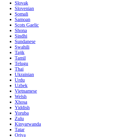
Slovak
Slovenian
Somali
Samoan
Scots Gaelic
Shona
Sindhi
Sundanese
Swahili
Tajik
Tamil
Telugu
Thai
Ukrainian
Urdu
Uzbek
Vietnamese
Welsh
Xhosa
Yiddish
Yoruba
Zulu
Kinyarwanda
Tatar
Oriya