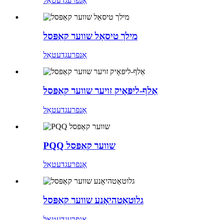
אָנפרעג
דעטאַל
מילך טיסאַל שווער קאַפּסל
אָנפרעג
דעטאַל
אַלף-ליפּאָיק זויער שווער קאַפּסל
אָנפרעג
דעטאַל
PQQ שווער קאַפּסל
אָנפרעג
דעטאַל
גלוטאַטהיאָנע שווער קאַפּסל
אָנפרעג
דעטאַל