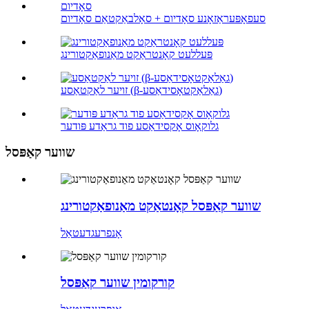
סעפאָפּעראַזאָנע סאָדיום + סאָלבאַקטאַם סאָדיום
פּעללעט קאָנטראַקט מאַנופאַקטורינג
זויער לאַקטאַסע (β-גאַלאַקטאָסידאַסע)
גלוקאָוס אָקסידאַסע פוד גראַדע פּודער
שווער קאַפּסל
שווער קאַפּסל קאָנטאַקט מאַנופאַקטורינג
אָנפרעג
דעטאַל
קורקומין שווער קאַפּסל