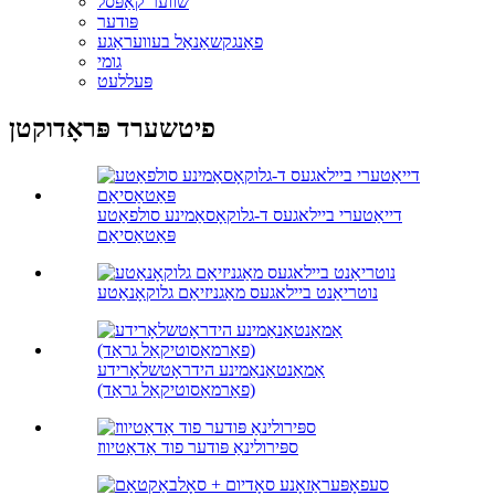
שווער קאַפּסל
פּודער
פאַנגקשאַנאַל בעוועראַגע
גומי
פּעללעט
פיטשערד פּראָדוקטן
דייאַטערי ביילאגעס ד-גלוקאָסאַמינע סולפאַטע
פּאַטאַסיאַם
נוטריאַנט ביילאגעס מאַגניזיאַם גלוקאָנאַטע
אַמאַנטאַנאַמינע הידראָטשלאָרידע
(פאַרמאַסוטיקאַל גראַד)
ספּירולינאַ פּודער פוד אַדאַטיווז