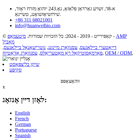
א-8ד, זשויע גאַרדאַן פּלאַזאַ, נאָ.243 יוהואַ מזרח ראָוד,
שידזשיאַזשואַנג, טשיינאַ.
+86 311 68021001
info@huanweibio.com
AMP
-
© קאַפּירייט - 2019 - 2024: כל הזכויות שמורות.
סיטעמאַפּ
מאָביל
דייאַטערי ביילאגעס
,
עסנוואַרג מיינונג
,
נוטרישאַנאַל ביילאגעס
,
,
OEM / ODM
,
פאַרמאַסוטיקאַל ראַ מאַטעריאַלס
,
עסנוואַרג אַדאַטיווז
שיקן בליצפּאָסט
סקיפּע
ווהאַצאַפּפּ
x
לאָזן דיין אָנזאָג:
English
French
German
Portuguese
Spanish