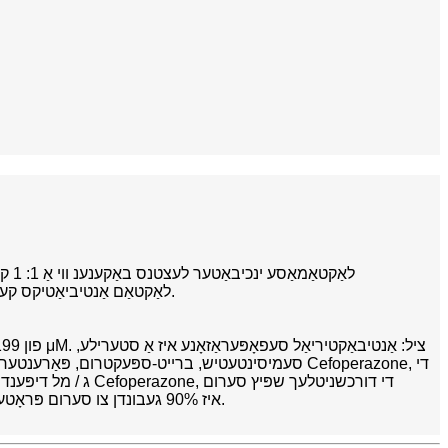
קלאַווולאַניק זויער, דער ערשטער אַגענט פון דעם טיפּ צו זיין באַקענענ, סולבאַקטאַם ימפּרוווז די יפעקטיוונאַס פון β-לאַקטאַם אַנטיביאַטיקס קעגן קעגנשטעליק סטריינז.
מדרגה איז 111 μג / מל אין 1.5 שעה. 12 שעה נאָך דאָוסינג, די דורכשניטלעך סערום לעוועלס זענען נאָך 2-4 μג / מל. Cefoperazone איז 90% געבונדן צו סערום פּראָטעינס.