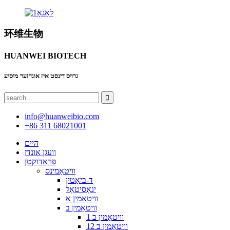
环维生物
HUANWEI BIOTECH
גרויס דינסט איז אונדזער מיסיע
info@huanweibio.com
+86 311 68021001
היים
וועגן אונדז
פּראָדוקטן
וויטאַמינס
ד-ביאָטין
ינאָסיטאָל
וויטאַמין א
וויטאַמין ב
וויטאַמין ב 1
וויטאַמין ב 12