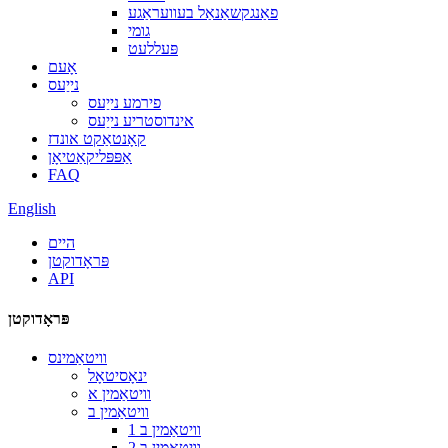
פאַנגקשאַנאַל בעוועראַגע
גומי
פּעללעט
אָעם
נייַעס
פירמע נייַעס
אינדוסטריע נייַעס
קאָנטאַקט אונדז
אַפּפּליקאַטיאָן
FAQ
English
היים
פּראָדוקטן
API
פּראָדוקטן
וויטאַמינס
ינאָסיטאָל
וויטאַמין א
וויטאַמין ב
וויטאַמין ב 1
וויטאַמין ב 2