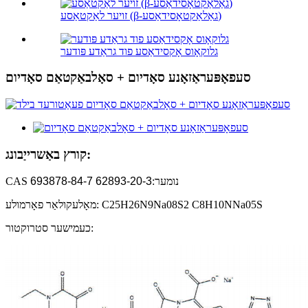
זויער לאַקטאַסע (β-גאַלאַקטאָסידאַסע)
גלוקאָוס אָקסידאַסע פוד גראַדע פּודער
סעפאָפּעראַזאָנע סאָדיום + סאָלבאַקטאַם סאָדיום
קורץ באַשרייַבונג:
CAS נומער:
62893-20-3 693878-84-7
מאָלעקולאַר פאָרמולע: C25H26N9Na08S2 C8H10NNa05S
כעמישער סטרוקטור: