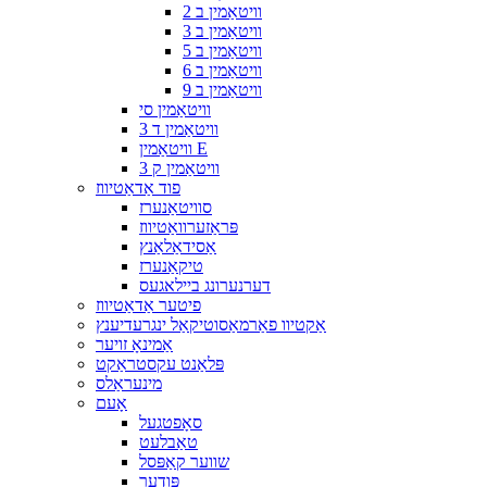
וויטאַמין ב 2
וויטאַמין ב 3
וויטאַמין ב 5
וויטאַמין ב 6
וויטאַמין ב 9
וויטאַמין סי
וויטאַמין ד 3
וויטאַמין E
וויטאַמין ק 3
פוד אַדאַטיווז
סוויטאַנערז
פּראַזערוואַטיווז
אַסידאַלאַנץ
טיקאַנערז
דערנערונג ביילאגעס
פיטער אַדאַטיווז
אַקטיוו פאַרמאַסוטיקאַל ינגרעדיענץ
אַמינאָ זויער
פּלאַנט עקסטראַקט
מינעראַלס
אָעם
סאָפטגעל
טאַבלעט
שווער קאַפּסל
פּודער