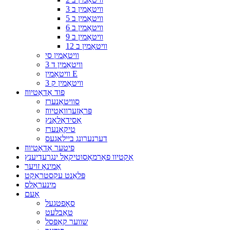
וויטאַמין ב 3
וויטאַמין ב 5
וויטאַמין ב 6
וויטאַמין ב 9
וויטאַמין ב 12
וויטאַמין סי
וויטאַמין ד 3
וויטאַמין E
וויטאַמין ק 3
פוד אַדאַטיווז
סוויטאַנערז
פּראַזערוואַטיווז
אַסידאַלאַנץ
טיקאַנערז
דערנערונג ביילאגעס
פיטער אַדאַטיווז
אַקטיוו פאַרמאַסוטיקאַל ינגרעדיענץ
אַמינאָ זויער
פּלאַנט עקסטראַקט
מינעראַלס
אָעם
סאָפטגעל
טאַבלעט
שווער קאַפּסל