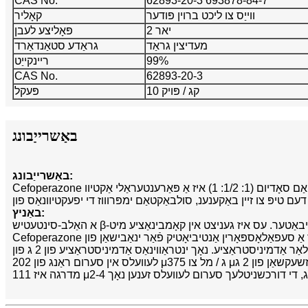
CAS No.
62893-20-3 693878-84-7
ווייַס צו ליכט ברוין פּודער
קאָליר
2 יאר
פּאָליצע לעבן
מעדיצין גראַד
גראַדע סטאַנדאַרד
99%
ריינקייַט
CAS No.
62893-20-3
10 קג / פּויק
פּעקל
באַשרייַבונג
באַשרייַבונג:
Cefoperazone סאָדיום + סולבאַקטאַם סאָדיום (1: 1/2: 1) איז אַ פּאַרענטעראַלי אַקטיוו, β-לאַקטאַמאַסע ינכיבאַטער לעצטנס באַקענענ ווי אַ 1: 1 קאָמבינאַציע פּראָדוקט מיט סעפאָפּעראַזאָנע. ווי
באַניץ:
Cefoperazone סאָדיום זאַלץ איז אַ סעפאַלאָספּאָרין אַנטיביאָטיק פֿאַר ינאַבישאַן פון rMrp2-מעדיאַטעד [3H]E217βG אַפּטייק מיט IC50 פון 199 μM. ציל: אַנטיבאַקטיריאַל סעפאָפּעראַזאָנע איז אַ סטערילע,
סעמיסינטעטיש, ברייט-ספּעקטרום, פּאַרענטעראַל סעפאַלאָספּאָרין אַנטיביאָטיק פֿאַר ינטראַווינאַס אָדער ינטראַמוסקולאַר אַדמיניסטראַציע. נאָך ינטראַווינאַס אַדמיניסטראַציע פון ​​2 ג פון Cefoperazone, די
לעוועלס אין סערום ראַנג פון 202 μג / מל צו 375 μג / מל דיפּענדינג אויף די צייט פון מעדיצין אַדמיניסטראַציע. נאָך ינטראַמוסקולאַר ינדזשעקשאַן פון 2 ג Cefoperazone, די דורכשניטלעך שפּיץ סערום