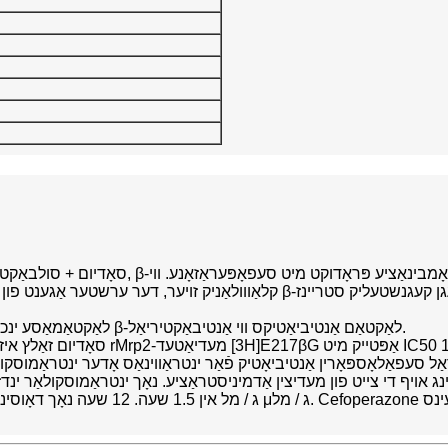
א האַלב-סינטעטיש β-לאַקטאַמאַסע ינכיבאַטער. עס איז געניצט אין קאָמבינאַציע מיט β-לאַקטאַם אַנטיביאַטיקס ווי אַנטיבאַקטיריאַל.