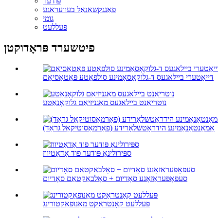
פּודער
פאַנגקשאַנאַל בעוועראַגע
גומי
פּעללעט
פיטשערד פּראָדוקטן
דייאַטערי ביילאגעס ד-גלוקאָסאַמינע סולפאַטע פּאַטאַסיאַם
נוטריאַנט ביילאגעס מאַגניזיאַם גלוקאָנאַטע
אַמאַנטאַנאַמינע הידראָטשלאָרידע (פאַרמאַסוטיקאַל גראַד)
ספּירולינאַ פּודער פוד אַדאַטיווז
סעפאָפּעראַזאָנע סאָדיום + סאָלבאַקטאַם סאָדיום
פּעללעט קאָנטראַקט מאַנופאַקטורינג