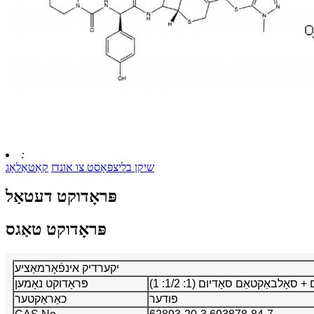
:
שיקן בליצפּאָסט צו אונדז
קאַטאַלאָג
פּראָדוקט דעטאַל
פּראָדוקט טאַגס
יקערדיק אינפֿאָרמאַציע
אָלבאַקטאַם סאָדיום (1: 1/2: 1)
פּראָדוקט נאָמען
פּודער
כאַראַקטער