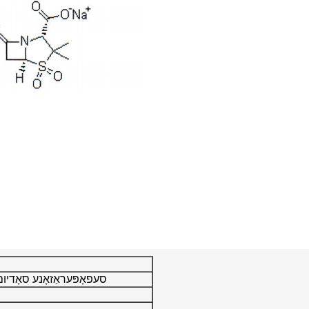
סעפאָפּעראַזאָנע סאָדיום + ס