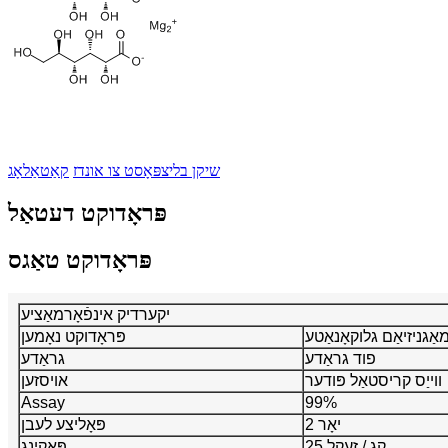
שיקן בליצפּאָסט צו אונדז
קאַטאַלאָג
פּראָדוקט דעטאַל
פּראָדוקט טאַגס
יקערדיק אינפֿאָרמאַציע
ַגניזיאַם גלוקאָנאַטע
פּראָדוקט נאָמען
פוד גראַדע
גראַדע
ווייַס קריסטאַל פּודער
אויסזען
Assay
99%
2 יאָר
פּאָליצע לעבן
25 קג / זעקל
פּאַקינג