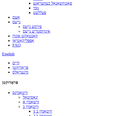
פאַנגקשאַנאַל בעוועראַגע
גומי
פּעללעט
אָעם
נייַעס
פירמע נייַעס
אינדוסטריע נייַעס
קאָנטאַקט אונדז
אַפּפּליקאַטיאָן
FAQ
English
היים
פּראָדוקטן
מינעראַלס
פּראָדוקטן
וויטאַמינס
ינאָסיטאָל
וויטאַמין א
וויטאַמין ב
וויטאַמין ב 1
וויטאַמין ב 2