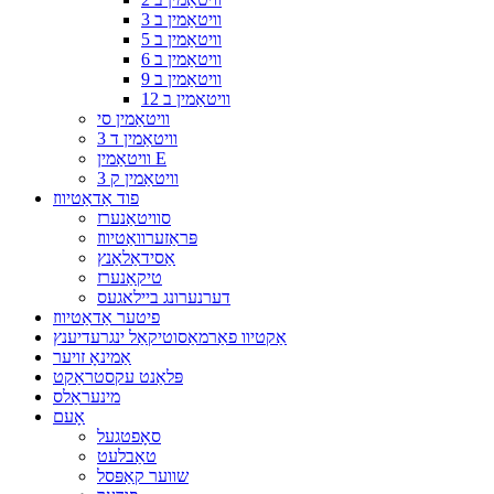
וויטאַמין ב 3
וויטאַמין ב 5
וויטאַמין ב 6
וויטאַמין ב 9
וויטאַמין ב 12
וויטאַמין סי
וויטאַמין ד 3
וויטאַמין E
וויטאַמין ק 3
פוד אַדאַטיווז
סוויטאַנערז
פּראַזערוואַטיווז
אַסידאַלאַנץ
טיקאַנערז
דערנערונג ביילאגעס
פיטער אַדאַטיווז
אַקטיוו פאַרמאַסוטיקאַל ינגרעדיענץ
אַמינאָ זויער
פּלאַנט עקסטראַקט
מינעראַלס
אָעם
סאָפטגעל
טאַבלעט
שווער קאַפּסל