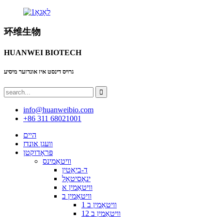
环维生物
HUANWEI BIOTECH
גרויס דינסט איז אונדזער מיסיע
info@huanweibio.com
+86 311 68021001
היים
וועגן אונדז
פּראָדוקטן
וויטאַמינס
ד-ביאָטין
ינאָסיטאָל
וויטאַמין א
וויטאַמין ב
וויטאַמין ב 1
וויטאַמין ב 12