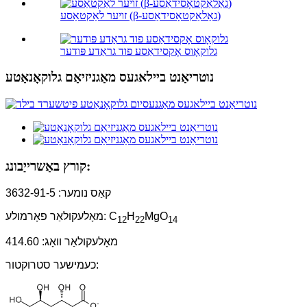
זויער לאַקטאַסע (β-גאַלאַקטאָסידאַסע)
גלוקאָוס אָקסידאַסע פוד גראַדע פּודער
נוטריאַנט ביילאגעס מאַגניזיאַם גלוקאָנאַטע
קורץ באַשרייַבונג:
קאַס נומער: 3632-91-5
MgO
H
מאָלעקולאַר פאָרמולע: C
12
22
14
מאָלעקולאַר וואָג: 414.60
כעמישער סטרוקטור: