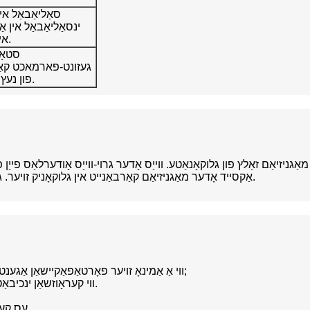
סאַליאַבאַל אין
ינסאַליאַבאַל אין א
אין מעטהילענע קלאָרייד.
סטאָר
געזונט-פארמאכט קאַנט
פון נעץ און שטאַרק ליכט / היץ.
יאַם גלוקאָנאַטע (כעמיש פאָרמולע: מגק12ה22אָ14) איז מאַגניזיאַם זאַלץ פון גלוקאָנאַטע. ווייַס אָדער ג
אַקסייד אָדער מאַגניזיאַם קאַרבאַנייט אין גלוקאָניק זויער. געוויינט ווי דערנערונג העסאָפע, באַפער, קיורינג אַגענט און אַזוי אויף.
1. ווי אַ אַמינאָ זויער פאָרטאַפאַקיישאַן אַגענט, קענען זיין געוויינט אין אַ פאַרשיידנקייַט פון עסנוואַרג און טרינקען;
2.Used ווי קעראָוזשאַן ינכיבאַטער און בייאָוקעמיקאַל רייידזשאַנט פֿאַר ילעקטראָופּלאַטינג.
4.עס קענען זיין געניצט פֿאַר מיקראָביאָלאָגי און בייאָוקעמאַסטרי פאָרשונג.