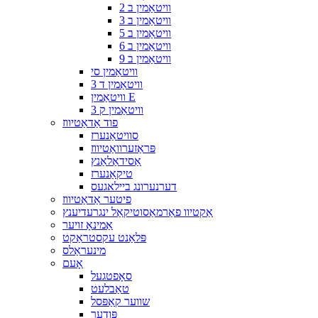
וויטאַמין ב 2
וויטאַמין ב 3
וויטאַמין ב 5
וויטאַמין ב 6
וויטאַמין ב 9
וויטאַמין סי
וויטאַמין ד 3
וויטאַמין E
וויטאַמין ק 3
פוד אַדאַטיווז
סוויטאַנערז
פּראַזערוואַטיווז
אַסידאַלאַנץ
טיקאַנערז
דערנערונג ביילאגעס
פיטער אַדאַטיווז
אַקטיוו פאַרמאַסוטיקאַל ינגרעדיענץ
אַמינאָ זויער
פּלאַנט עקסטראַקט
מינעראַלס
אָעם
סאָפטגעל
טאַבלעט
שווער קאַפּסל
פּודער