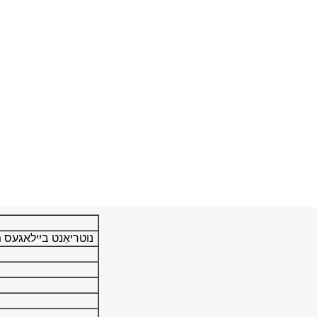
נוטריאַנט ביילאגעס מא