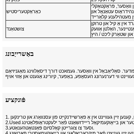
 וואַסער, פּראַקטאַקלי
ַנהידראָוס עטאַנאָל און
כאַראַקטעריסטיש
ד אין אַ קיל און טרוקן
יינער, האַלטן אַוועק
צושטאַנד
באַשרייַבונג
רוי-ווייַס אָודערלאַס פייַן פּודער. סאַליאַבאַל אין וואַסער. געמאכט דורך דיסאַלווינג מאַגניזיאַם
פֿונקציע
3.וסעד צו צוגרייטן קאַלסיום פּאַנטאָטהענאַטע.