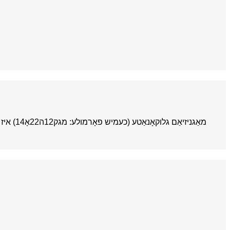
מאַגניז