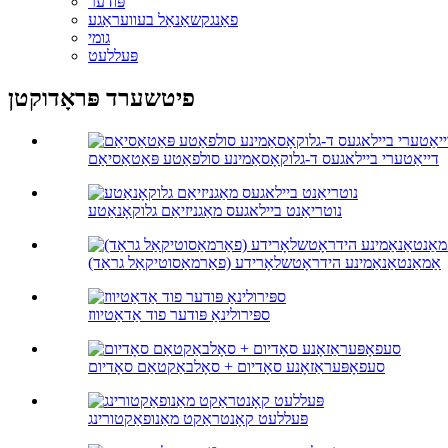
פּודער
פאַנגקשאַנאַל בעוועראַגע
גומי
פּעללעט
פיטשערד פּראָדוקטן
דייאַטערי ביילאגעס ד-גלוקאָסאַמינע סולפאַטע פּאַטאַסיאַם
נוטריאַנט ביילאגעס מאַגניזיאַם גלוקאָנאַטע
אַמאַנטאַנאַמינע הידראָטשלאָרידע (פאַרמאַסוטיקאַל גראַד)
ספּירולינאַ פּודער פוד אַדאַטיווז
סעפאָפּעראַזאָנע סאָדיום + סאָלבאַקטאַם סאָדיום
פּעללעט קאָנטראַקט מאַנופאַקטורינג