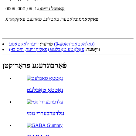
קאַפּסל גרייס:
1#, 0#, 00#, 000#
פּאַקקאַגינג:
בלאָטער, באַטלינג, פאַרנעם פּאַקקאַגינג
זויער לאַקטאַסע (β-גאַלאַקטאָסידאַסע)
פֿריִער:
ווייַטער:
פאָלאַטע טאַבלעט (פאָליק זויער, וויט ב9)
פֿאַרבונדענע פּראָדוקטן
נאַטטאָ טאַבלעט
עלדערבעררי גומי