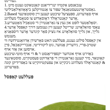
געוויינט.
1. ענכאַנסע אַקטיוו ינגרידיאַנט קאָנטאַקט געגנט מיט
גאַסטראָוינטעסטאַנאַל שפּור צו אַנטוויקלען ביאָאַוואַילאַביליטי.
2.Based אויף פאָדערונג, ספּעציעל שיכטע קענען זיין סוסטאַינעד
אָדער קאַנטראָולד דאָוסאַדזש צו סטאַבלי מעלדונג.
3.יסאָלאַטעד לופט און נעץ צו גאַראַנטירן די סטאַביל מאַטעריע.
4.עאַסי סוואַלאָוינג: שרייטל קענען זיין גענומען דורך קאַפּסל אָדער
גלייַך, און גלייַך סוואַלאָוינג איז נוציק פֿאַר קינדער אָדער דיספאַגיאַ
מענטש.
אין קאַפּסל פילונג געגנט, פּעללעט האט פאַרשידן אַדוואַנטידזשיז ווי
שטויב-פריי, נידעריק אָנווער, גוט ליקווידיטי, אַנברייקאַבאַל, פייַן
אויסזען און אַזוי אויף.
באַזירט אויף אונדזער יקספּיריאַנסט ר & די אויף מוטי-שיכטע
קאָוטאַד, מיר קענען גאַראַנטירן די פּראָדוקט פעסטקייַט, סוסטאַינעד
& קאַנטראָולד מעלדונג גיכקייַט און עפעקטיווקייַט צו באַפרידיקן קונה
פאָדערונג.
פּעללעט קאַפּסל