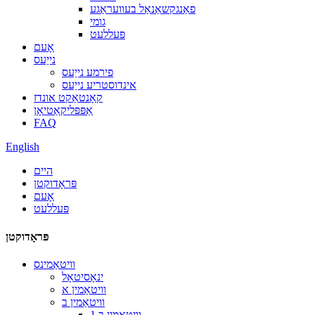
פאַנגקשאַנאַל בעוועראַגע
גומי
פּעללעט
אָעם
נייַעס
פירמע נייַעס
אינדוסטריע נייַעס
קאָנטאַקט אונדז
אַפּפּליקאַטיאָן
FAQ
English
היים
פּראָדוקטן
אָעם
פּעללעט
פּראָדוקטן
וויטאַמינס
ינאָסיטאָל
וויטאַמין א
וויטאַמין ב
וויטאַמין ב 1