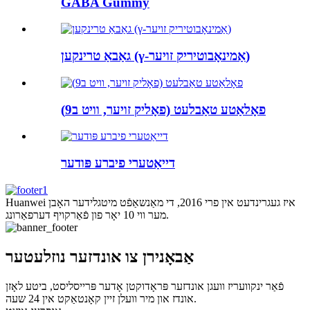
GABA Gummy
גאַבאַ טרינקען (γ-אַמינאָבוטיריק זויער)
פאָלאַטע טאַבלעט (פאָליק זויער, וויט ב9)
דייאַטערי פיברע פּודער
Huanwei איז געגרינדעט אין פרי 2016, די מאַנשאַפֿט מיטגלידער האָבן
מער ווי 10 יאָר פון פֿאַרקויף דערפאַרונג.
אַבאָנירן צו אונדזער נוזלעטער
פֿאַר ינקוועריז וועגן אונדזער פּראָדוקטן אָדער פּרייסליסט, ביטע לאָזן
אונדז און מיר וועלן זיין קאָנטאַקט אין 24 שעה.