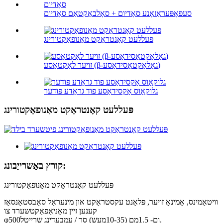
סעפאָפּעראַזאָנע סאָדיום + סאָלבאַקטאַם סאָדיום
פּעללעט קאָנטראַקט מאַנופאַקטורינג
זויער לאַקטאַסע (β-גאַלאַקטאָסידאַסע)
גלוקאָוס אָקסידאַסע פוד גראַדע פּודער
פּעללעט קאָנטראַקט מאַנופאַקטורינג
קורץ באַשרייַבונג:
פּעללעט קאָנטראַקט מאַנופאַקטורינג
וויטאַמינס, אַמינאָ זויער, פּלאַנט עקסטראַקט און מינעראַל סאַבסטאַנסאַז
קענען זיין מאַניאַפאַקטשערד צו
φ500ום- 1.5מם (10-35מעש) סר / עמבעדינג שרייטל.