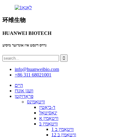
环维生物
HUANWEI BIOTECH
גרויס דינסט איז אונדזער מיסיע
info@huanweibio.com
+86 311 68021001
היים
וועגן אונדז
פּראָדוקטן
וויטאַמינס
ד-ביאָטין
ינאָסיטאָל
וויטאַמין א
וויטאַמין ב
וויטאַמין ב 1
וויטאַמין ב 12