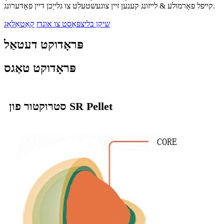
קייפל פאָרמולע & לייזונג קענען זיין צוגעשטעלט צו גלייַכן דיין פאָדערונג.
שיקן בליצפּאָסט צו אונדז
קאַטאַלאָג
פּראָדוקט דעטאַל
פּראָדוקט טאַגס
סטרוקטור פון SR Pellet