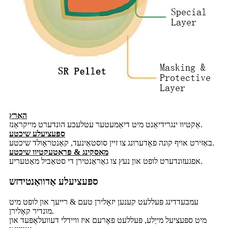
האַרץ
אַקטיוו ינגרידיאַנט מיט דיאַמעטער עטלעכע הונדערט מייקראַנז.
ספּעציעלע שיכטע
באַזירט אויף קונה פאָדערונג צו זיין סוסטאַינעד, קאַנטראָולד שיכטע.
מאַסקינג & פּראַטעקטיוו שיכטע
אפגעזונדערט לופט און נעץ צו גאַראַנטירן די סטאַביל מאַטעריע.
ספּעציעלע אַדוואַנטידזש
עמבעדדינג פּעללעט קענען יזאָלירן טעם & רייעך און לופט מיט
מונדיר קאָלירן.
מיט ספּעציעל מייַלע, פּעללעט פאָרעם איז וויידלי דעוועלאָפּעד און