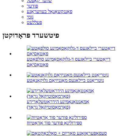
שווער קאַפּסל
פּודער
פאַנגקשאַנאַל בעוועראַגע
גומי
פּעללעט
פיטשערד פּראָדוקטן
דייאַטערי ביילאגעס ד-גלוקאָסאַמינע סולפאַטע
פּאַטאַסיאַם
נוטריאַנט ביילאגעס מאַגניזיאַם גלוקאָנאַטע
אַמאַנטאַנאַמינע הידראָטשלאָרידע
(פאַרמאַסוטיקאַל גראַד)
ספּירולינאַ פּודער פוד אַדאַטיווז