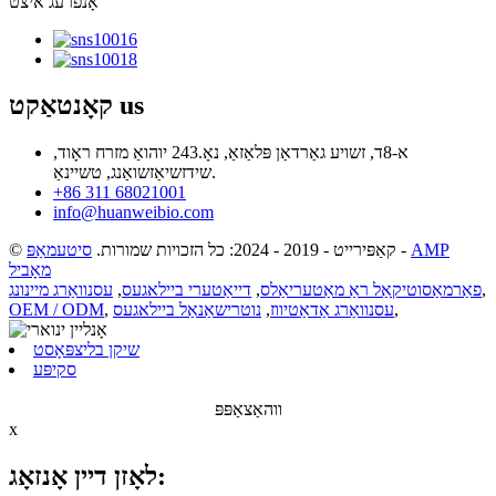
אָנפרעג איצט
us
קאָנטאַקט
א-8ד, זשויע גאַרדאַן פּלאַזאַ, נאָ.243 יוהואַ מזרח ראָוד,
שידזשיאַזשואַנג, טשיינאַ.
+86 311 68021001
info@huanweibio.com
AMP
-
© קאַפּירייט - 2019 - 2024: כל הזכויות שמורות.
סיטעמאַפּ
מאָביל
,
פאַרמאַסוטיקאַל ראַ מאַטעריאַלס
,
דייאַטערי ביילאגעס
,
עסנוואַרג מיינונג
,
עסנוואַרג אַדאַטיווז
,
נוטרישאַנאַל ביילאגעס
,
OEM / ODM
שיקן בליצפּאָסט
סקיפּע
ווהאַצאַפּפּ
x
לאָזן דיין אָנזאָג: