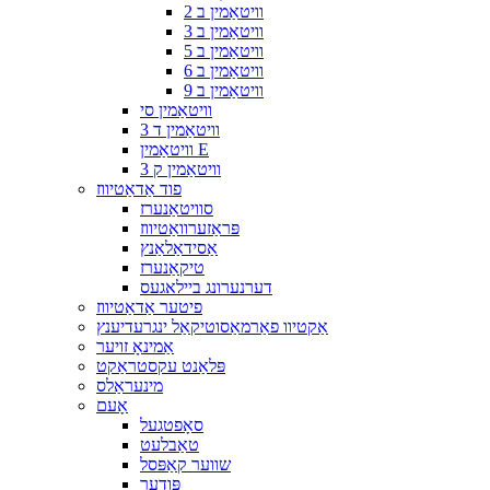
וויטאַמין ב 2
וויטאַמין ב 3
וויטאַמין ב 5
וויטאַמין ב 6
וויטאַמין ב 9
וויטאַמין סי
וויטאַמין ד 3
וויטאַמין E
וויטאַמין ק 3
פוד אַדאַטיווז
סוויטאַנערז
פּראַזערוואַטיווז
אַסידאַלאַנץ
טיקאַנערז
דערנערונג ביילאגעס
פיטער אַדאַטיווז
אַקטיוו פאַרמאַסוטיקאַל ינגרעדיענץ
אַמינאָ זויער
פּלאַנט עקסטראַקט
מינעראַלס
אָעם
סאָפטגעל
טאַבלעט
שווער קאַפּסל
פּודער