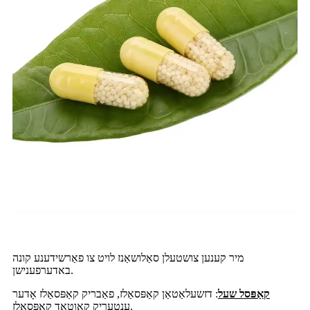
מיר קענען צושטעלן סאַלושאַנז לויט צו פאַרשידענע קונה
באדערפענישן.
קאַפּסל שעל
: דזשעלאַטאַן קאַפּסאַלז, פאַבריק קאַפּסאַלז אָדער
ענטעריק קאָוטאַד קאַפּסאַלז.