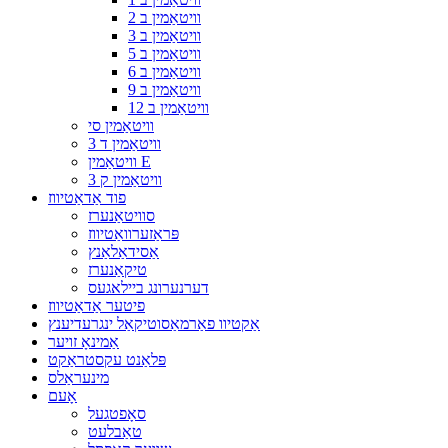
וויטאַמין ב 2
וויטאַמין ב 3
וויטאַמין ב 5
וויטאַמין ב 6
וויטאַמין ב 9
וויטאַמין ב 12
וויטאַמין סי
וויטאַמין ד 3
וויטאַמין E
וויטאַמין ק 3
פוד אַדאַטיווז
סוויטאַנערז
פּראַזערוואַטיווז
אַסידאַלאַנץ
טיקאַנערז
דערנערונג ביילאגעס
פיטער אַדאַטיווז
אַקטיוו פאַרמאַסוטיקאַל ינגרעדיענץ
אַמינאָ זויער
פּלאַנט עקסטראַקט
מינעראַלס
אָעם
סאָפטגעל
טאַבלעט